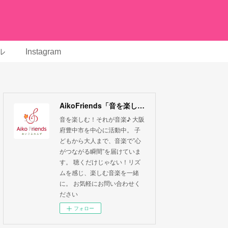
ル
Instagram
AikoFriends「音を楽しむ！それが音楽」
音を楽しむ！それが音楽♪ 大阪
府豊中市を中心に活動中。 子
どもから大人まで、音楽で”心
がつながる瞬間”を届けていま
す。 聴くだけじゃない！リズ
ムを感じ、楽しむ音楽を一緒
に。 お気軽にお問い合わせく
ださい
フォロー