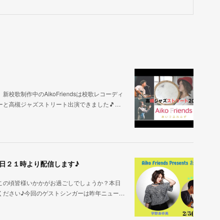
歌制作中のAikoFriendsは校歌レコーディ
と高槻ジャズストリート出演できました🎵…
.93 本日２１時より配信します♪
この頃皆様いかかがお過ごしでしょうか？本日
ください♪今回のゲストシンガーは昨年ニュー…