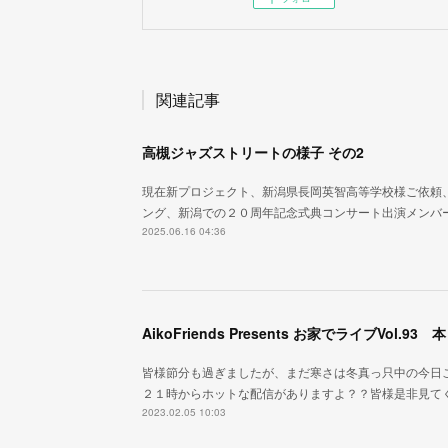
関連記事
高槻ジャズストリートの様子 その2
現在新プロジェクト、新潟県長岡英智高等学校様ご依頼、新校
ング、新潟での２０周年記念式典コンサート出演メンバー
2025.06.16 04:36
AikoFriends Presents お家でライブVol
皆様節分も過ぎましたが、まだ寒さは冬真っ只中の今日
２１時からホットな配信がありますよ？？皆様是非見て
2023.02.05 10:03