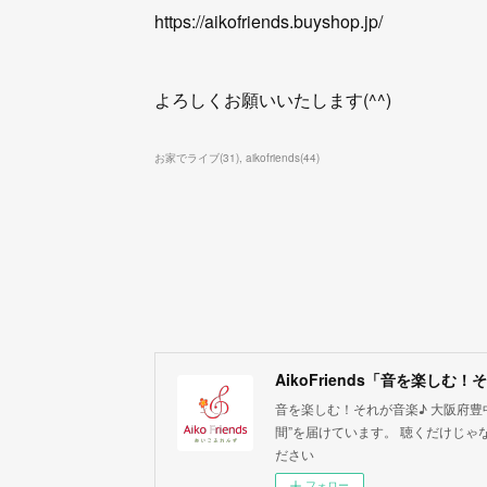
https://aikofriends.buyshop.jp/
よろしくお願いいたします(^^)
お家でライブ
(
31
)
aikofriends
(
44
)
AikoFriends「音を楽しむ
音を楽しむ！それが音楽♪ 大阪府豊
間”を届けています。 聴くだけじゃ
ださい
フォロー