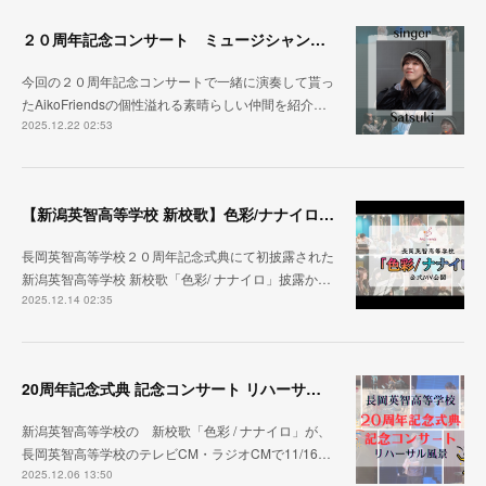
２０周年記念コンサート ミュージシャン紹介その③
今回の２０周年記念コンサートで一緒に演奏して貰っ
たAikoFriendsの個性溢れる素晴らしい仲間を紹介…
2025.12.22 02:53
【新潟英智高等学校 新校歌】色彩/ナナイロ ２０周年記念式典から１ヶ月
長岡英智高等学校２０周年記念式典にて初披露された
新潟英智高等学校 新校歌「色彩/ ナナイロ」披露か…
2025.12.14 02:35
20周年記念式典 記念コンサート リハーサル映像 公開
新潟英智高等学校の 新校歌「色彩 / ナナイロ」が、
長岡英智高等学校のテレビCM・ラジオCMで11/16…
2025.12.06 13:50