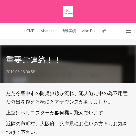
HOME
About us
活動実績
Aiko Friends代表 YouTubeチャンネル
Instagram
重要ご連絡！！
2019.06.16 00:58
ただ今豊中市の防災無線が流れ、犯人逃走中の為不用意
な外出を控える様にとアナウンスがありました。
上空はヘリコプターが🚁何機も飛んでいます…
近隣の市町村、大阪府、兵庫県にお住いの方々もお気を
つけて下さい。