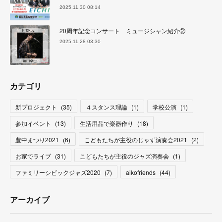
2025.11.30 08:14
20周年記念コンサート ミュージシャン紹介②
2025.11.28 03:30
カテゴリ
新プロジェクト
(
35
)
４スタンス理論
(
1
)
学校公演
(
1
)
参加イベント
(
13
)
生活用品で楽器作り
(
18
)
豊中まつり2021
(
6
)
こどもたちが主役のじゃず演奏会2021
(
2
)
お家でライブ
(
31
)
こどもたちが主役のジャズ演奏会
(
1
)
ファミリーシビックジャズ2020
(
7
)
aikofriends
(
44
)
アーカイブ