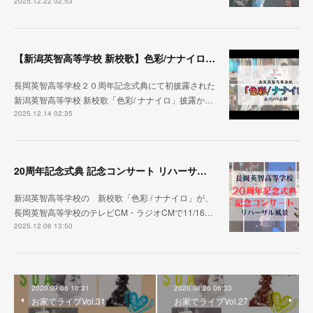
2025.12.22 02:53
【新潟英智高等学校 新校歌】色彩/ナナイロ ２０周年記念式典から１ヶ月
長岡英智高等学校２０周年記念式典にて初披露された
新潟英智高等学校 新校歌「色彩/ ナナイロ」披露か…
2025.12.14 02:35
20周年記念式典 記念コンサート リハーサル映像 公開
新潟英智高等学校の 新校歌「色彩 / ナナイロ」が、
長岡英智高等学校のテレビCM・ラジオCMで11/16…
2025.12.06 13:50
2020.09.06 10:31
2020.08.26 06:33
お家でライブVol.31
お家でライブVol.27