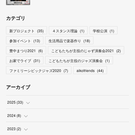
カテゴリ
新プロジェクト
(
35
)
４スタンス理論
(
1
)
学校公演
(
1
)
参加イベント
(
13
)
生活用品で楽器作り
(
18
)
豊中まつり2021
(
6
)
こどもたちが主役のじゃず演奏会2021
(
2
)
お家でライブ
(
31
)
こどもたちが主役のジャズ演奏会
(
1
)
ファミリーシビックジャズ2020
(
7
)
aikofriends
(
44
)
アーカイブ
2025
(
33
)
(
3
)
2024
(
8
)
(
9
)
(
2
)
2023
(
2
)