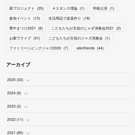
新プロジェクト
(
35
)
４スタンス理論
(
1
)
学校公演
(
1
)
参加イベント
(
13
)
生活用品で楽器作り
(
18
)
豊中まつり2021
(
6
)
こどもたちが主役のじゃず演奏会2021
(
2
)
お家でライブ
(
31
)
こどもたちが主役のジャズ演奏会
(
1
)
ファミリーシビックジャズ2020
(
7
)
aikofriends
(
44
)
アーカイブ
2025
(
33
)
(
3
)
2024
(
8
)
(
9
)
(
2
)
2023
(
2
)
(
2
)
(
5
)
(
1
)
2022
(
11
)
(
4
)
(
1
)
(
1
)
(
1
)
2021
(
85
)