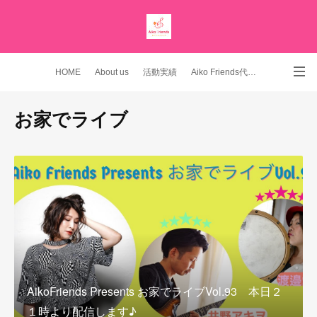
HOME
About us
活動実績
Aiko Friends代表 YouTubeチャンネル
Instagram
お家でライブ
AikoFriends Presents お家でライブVol.93 本日２
１時より配信します♪