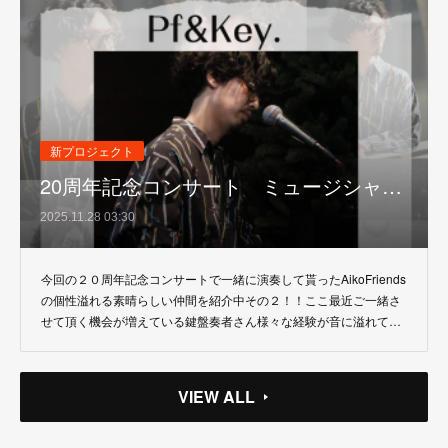
新プロジェクト
20周年記念コンサート ミュージシャ…
2025.11.28 03:30
今回の２０周年記念コンサートで一緒に演奏して貰ったAikoFriends
の個性溢れる素晴らしい仲間を紹介中その２！！ここ最近ご一緒さ
せて頂く機会が増えている鍵盤奏者さん様々な経験が音に溢れて…
VIEW ALL