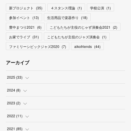
新プロジェクト
(
35
)
４スタンス理論
(
1
)
学校公演
(
1
)
参加イベント
(
13
)
生活用品で楽器作り
(
18
)
豊中まつり2021
(
6
)
こどもたちが主役のじゃず演奏会2021
(
2
)
お家でライブ
(
31
)
こどもたちが主役のジャズ演奏会
(
1
)
ファミリーシビックジャズ2020
(
7
)
aikofriends
(
44
)
アーカイブ
2025
(
33
)
(
3
)
2024
(
8
)
(
9
)
(
2
)
2023
(
2
)
(
2
)
(
5
)
(
1
)
2022
(
11
)
(
4
)
(
1
)
(
1
)
(
1
)
2021
(
85
)