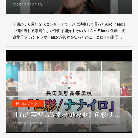
2025.12.22 02:53
今回の２０周年記念コンサートで一緒に演奏して貰ったAikoFriends
の個性溢れる素晴らしい仲間を紹介中その３！AikoFriends代表 渡
邉愛子”オカンドラマーaiko”が彼女を知ったのは、コロナの期間…
新プロジェクト
【新潟英智高等学校 新校歌】色彩/ナ…
2025.12.14 02:35