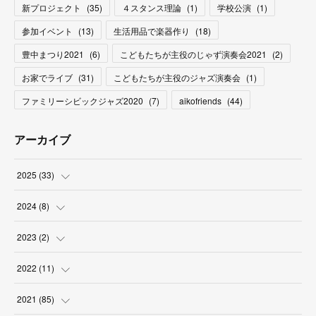
新プロジェクト
(
35
)
４スタンス理論
(
1
)
学校公演
(
1
)
参加イベント
(
13
)
生活用品で楽器作り
(
18
)
豊中まつり2021
(
6
)
こどもたちが主役のじゃず演奏会2021
(
2
)
お家でライブ
(
31
)
こどもたちが主役のジャズ演奏会
(
1
)
ファミリーシビックジャズ2020
(
7
)
aikofriends
(
44
)
アーカイブ
2025
(
33
)
(
3
)
2024
(
8
)
(
9
)
(
2
)
2023
(
2
)
(
2
)
(
5
)
(
1
)
2022
(
11
)
(
4
)
(
1
)
(
1
)
(
1
)
2021
(
85
)