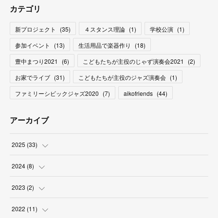
カテゴリ
新プロジェクト
(
35
)
４スタンス理論
(
1
)
学校公演
(
1
)
参加イベント
(
13
)
生活用品で楽器作り
(
18
)
豊中まつり2021
(
6
)
こどもたちが主役のじゃず演奏会2021
(
2
)
お家でライブ
(
31
)
こどもたちが主役のジャズ演奏会
(
1
)
ファミリーシビックジャズ2020
(
7
)
aikofriends
(
44
)
アーカイブ
2025
(
33
)
(
3
)
2024
(
8
)
(
9
)
(
2
)
2023
(
2
)
(
2
)
(
5
)
(
1
)
2022
(
11
)