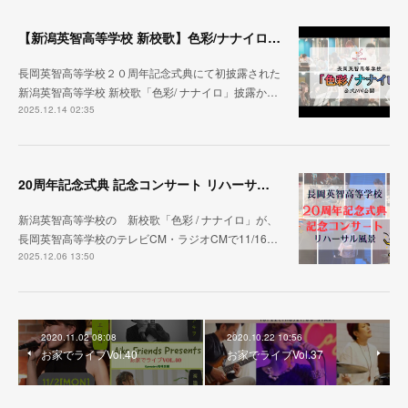
【新潟英智高等学校 新校歌】色彩/ナナイロ ２０周年記念式典から１ヶ月
長岡英智高等学校２０周年記念式典にて初披露された
新潟英智高等学校 新校歌「色彩/ ナナイロ」披露か…
2025.12.14 02:35
20周年記念式典 記念コンサート リハーサル映像 公開
新潟英智高等学校の 新校歌「色彩 / ナナイロ」が、
長岡英智高等学校のテレビCM・ラジオCMで11/16…
2025.12.06 13:50
2020.11.02 08:08
2020.10.22 10:56
お家でライブVol.40
お家でライブVol.37