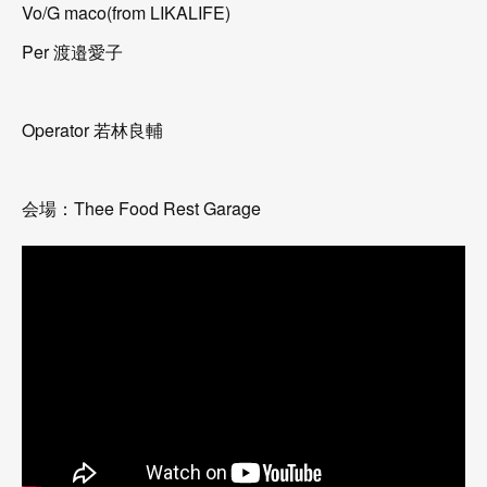
Vo/G maco(from LIKALIFE)
Per 渡邉愛子
Operator 若林良輔
会場：Thee Food Rest Garage