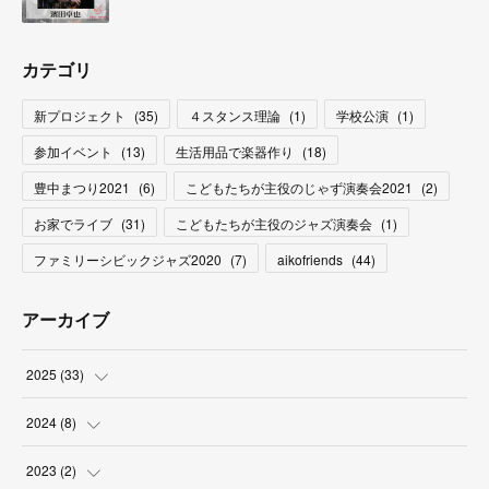
カテゴリ
新プロジェクト
(
35
)
４スタンス理論
(
1
)
学校公演
(
1
)
参加イベント
(
13
)
生活用品で楽器作り
(
18
)
豊中まつり2021
(
6
)
こどもたちが主役のじゃず演奏会2021
(
2
)
お家でライブ
(
31
)
こどもたちが主役のジャズ演奏会
(
1
)
ファミリーシビックジャズ2020
(
7
)
aikofriends
(
44
)
アーカイブ
2025
(
33
)
(
3
)
2024
(
8
)
(
9
)
(
2
)
2023
(
2
)