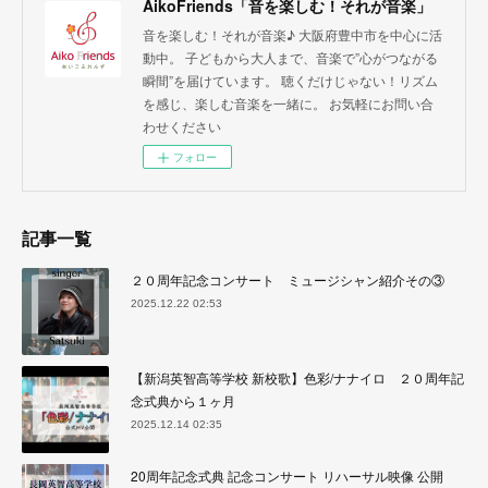
AikoFriends「音を楽しむ！それが音楽」
音を楽しむ！それが音楽♪ 大阪府豊中市を中心に活
動中。 子どもから大人まで、音楽で”心がつながる
瞬間”を届けています。 聴くだけじゃない！リズム
を感じ、楽しむ音楽を一緒に。 お気軽にお問い合
わせください
フォロー
記事一覧
２０周年記念コンサート ミュージシャン紹介その③
2025.12.22 02:53
【新潟英智高等学校 新校歌】色彩/ナナイロ ２０周年記
念式典から１ヶ月
2025.12.14 02:35
20周年記念式典 記念コンサート リハーサル映像 公開