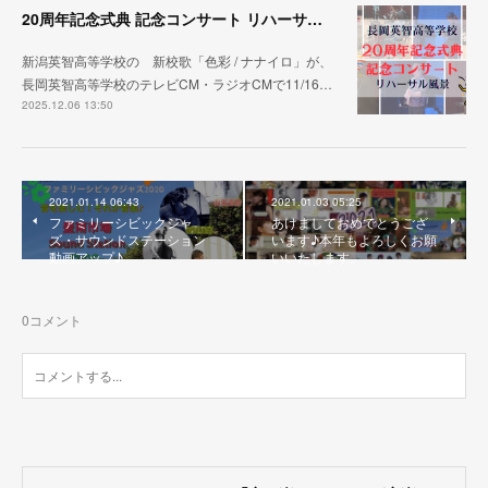
20周年記念式典 記念コンサート リハーサル映像 公開
新潟英智高等学校の 新校歌「色彩 / ナナイロ」が、
長岡英智高等学校のテレビCM・ラジオCMで11/16…
2025.12.06 13:50
2021.01.14 06:43
2021.01.03 05:25
ファミリーシビックジャ
あけましておめでとうござ
ズ・サウンドステーション
います♪本年もよろしくお願
動画アップ♪
いいたします。
0
コメント