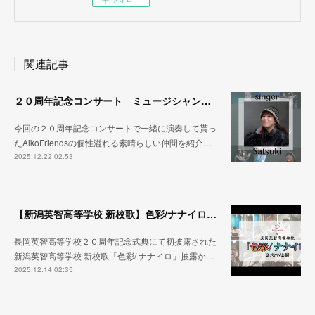
関連記事
２０周年記念コンサート ミュージシャン紹介その③
今回の２０周年記念コンサートで一緒に演奏して貰っ
たAikoFriendsの個性溢れる素晴らしい仲間を紹介…
2025.12.22 02:53
【新潟英智高等学校 新校歌】色彩/ナナイロ ２０周年記念式典から１ヶ月
長岡英智高等学校２０周年記念式典にて初披露された
新潟英智高等学校 新校歌「色彩/ ナナイロ」披露か…
2025.12.14 02:35