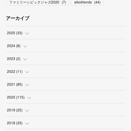
ファミリーシビックジャズ2020
(
7
)
aikofriends
(
44
)
アーカイブ
2025
(
33
)
(
3
)
2024
(
8
)
(
9
)
(
2
)
2023
(
2
)
(
2
)
(
5
)
(
1
)
2022
(
11
)
(
4
)
(
1
)
(
1
)
(
1
)
2021
(
85
)
(
2
)
(
2
)
(
6
)
2020
(
115
)
(
6
)
(
3
)
(
12
)
(
8
)
2019
(
25
)
(
1
)
(
5
)
(
9
)
(
5
)
(
3
)
2018
(
33
)