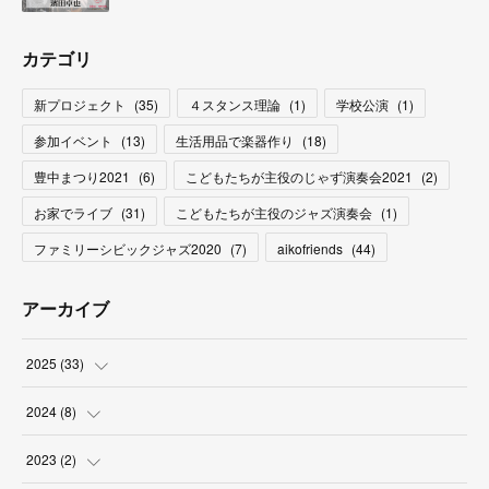
カテゴリ
新プロジェクト
(
35
)
４スタンス理論
(
1
)
学校公演
(
1
)
参加イベント
(
13
)
生活用品で楽器作り
(
18
)
豊中まつり2021
(
6
)
こどもたちが主役のじゃず演奏会2021
(
2
)
お家でライブ
(
31
)
こどもたちが主役のジャズ演奏会
(
1
)
ファミリーシビックジャズ2020
(
7
)
aikofriends
(
44
)
アーカイブ
2025
(
33
)
(
3
)
2024
(
8
)
(
9
)
(
2
)
2023
(
2
)