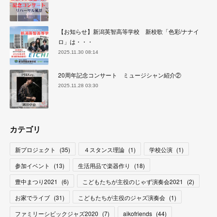
【お知らせ】新潟英智高等学校 新校歌「色彩/ナナイ
ロ」は・・・
2025.11.30 08:14
20周年記念コンサート ミュージシャン紹介②
2025.11.28 03:30
カテゴリ
新プロジェクト
(
35
)
４スタンス理論
(
1
)
学校公演
(
1
)
参加イベント
(
13
)
生活用品で楽器作り
(
18
)
豊中まつり2021
(
6
)
こどもたちが主役のじゃず演奏会2021
(
2
)
お家でライブ
(
31
)
こどもたちが主役のジャズ演奏会
(
1
)
ファミリーシビックジャズ2020
(
7
)
aikofriends
(
44
)