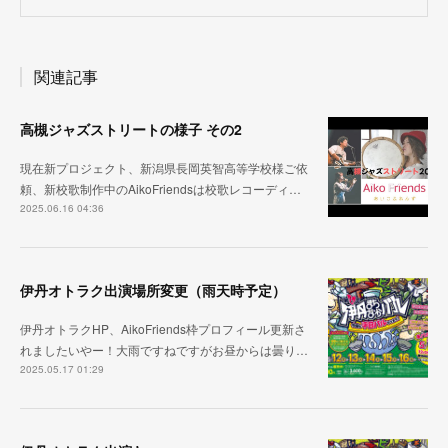
関連記事
高槻ジャズストリートの様子 その2
現在新プロジェクト、新潟県長岡英智高等学校様ご依
頼、新校歌制作中のAikoFriendsは校歌レコーディ…
2025.06.16 04:36
伊丹オトラク出演場所変更（雨天時予定）
伊丹オトラクHP、AikoFriends枠プロフィール更新さ
れましたいやー！大雨ですねですがお昼からは曇り…
2025.05.17 01:29