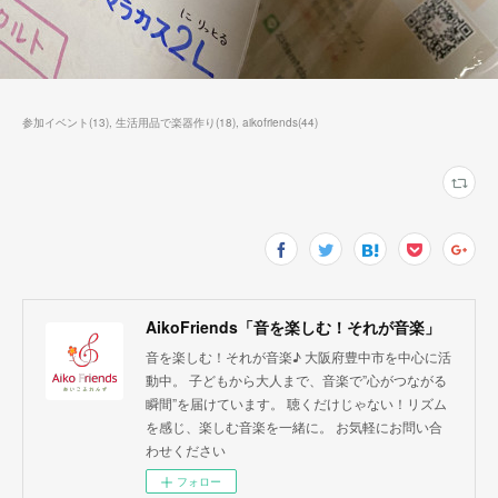
参加イベント
(
13
)
生活用品で楽器作り
(
18
)
aikofriends
(
44
)
AikoFriends「音を楽しむ！それが音楽」
音を楽しむ！それが音楽♪ 大阪府豊中市を中心に活
動中。 子どもから大人まで、音楽で”心がつながる
瞬間”を届けています。 聴くだけじゃない！リズム
を感じ、楽しむ音楽を一緒に。 お気軽にお問い合
わせください
フォロー