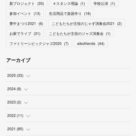
新プロジェクト
(
35
)
４スタンス理論
(
1
)
学校公演
(
1
)
参加イベント
(
13
)
生活用品で楽器作り
(
18
)
豊中まつり2021
(
6
)
こどもたちが主役のじゃず演奏会2021
(
2
)
お家でライブ
(
31
)
こどもたちが主役のジャズ演奏会
(
1
)
ファミリーシビックジャズ2020
(
7
)
aikofriends
(
44
)
アーカイブ
2025
(
33
)
(
3
)
2024
(
8
)
(
9
)
(
2
)
2023
(
2
)
(
2
)
(
5
)
(
1
)
2022
(
11
)
(
4
)
(
1
)
(
1
)
(
1
)
2021
(
85
)