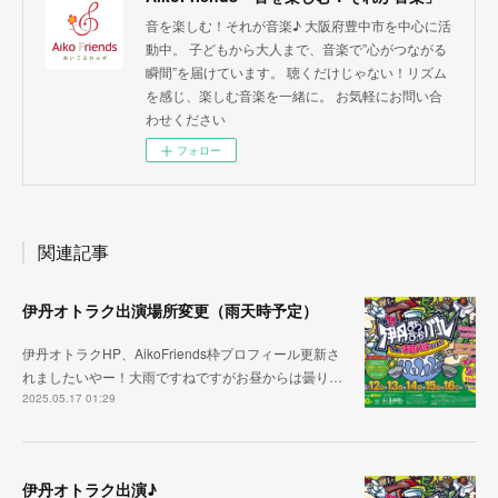
音を楽しむ！それが音楽♪ 大阪府豊中市を中心に活
動中。 子どもから大人まで、音楽で”心がつながる
瞬間”を届けています。 聴くだけじゃない！リズム
を感じ、楽しむ音楽を一緒に。 お気軽にお問い合
わせください
フォロー
関連記事
伊丹オトラク出演場所変更（雨天時予定）
伊丹オトラクHP、AikoFriends枠プロフィール更新さ
れましたいやー！大雨ですねですがお昼からは曇り…
2025.05.17 01:29
伊丹オトラク出演♪