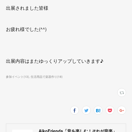
出展されました皆様
お疲れ様でした(^^)
出展内容はまたゆっくりアップしていきます♪
参加イベント
(
13
)
生活用品で楽器作り
(
18
)
AikoFriends「音を楽しむ！それが音楽」