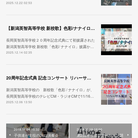
2025.12.22 02:53
【新潟英智高等学校 新校歌】色彩/ナナイロ ２０周年記念式典から１ヶ月
長岡英智高等学校２０周年記念式典にて初披露された
新潟英智高等学校 新校歌「色彩/ ナナイロ」披露か…
2025.12.14 02:35
20周年記念式典 記念コンサート リハーサル映像 公開
新潟英智高等学校の 新校歌「色彩 / ナナイロ」が、
長岡英智高等学校のテレビCM・ラジオCMで11/16…
2025.12.06 13:50
2018.11.04 15:32
2018.10.16 16:00
子供達が主役のJazz演奏会
第2回オリエンテーション開