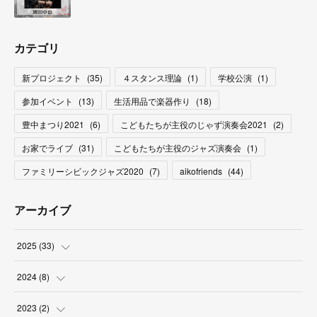
カテゴリ
新プロジェクト
(
35
)
４スタンス理論
(
1
)
学校公演
(
1
)
参加イベント
(
13
)
生活用品で楽器作り
(
18
)
豊中まつり2021
(
6
)
こどもたちが主役のじゃず演奏会2021
(
2
)
お家でライブ
(
31
)
こどもたちが主役のジャズ演奏会
(
1
)
ファミリーシビックジャズ2020
(
7
)
aikofriends
(
44
)
アーカイブ
2025
(
33
)
(
3
)
2024
(
8
)
(
9
)
(
2
)
2023
(
2
)