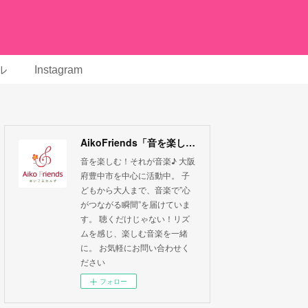
ル
Instagram
AikoFriends「音を楽しむ！それが音楽」
音を楽しむ！それが音楽♪ 大阪
府豊中市を中心に活動中。 子
どもから大人まで、音楽で”心
がつながる瞬間”を届けていま
す。 聴くだけじゃない！リズ
ムを感じ、楽しむ音楽を一緒
に。 お気軽にお問い合わせく
ださい
フォロー