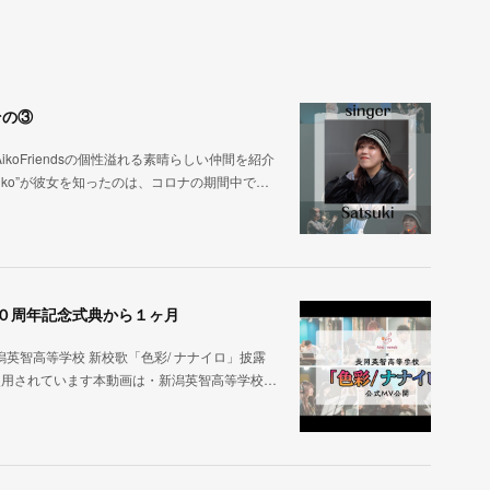
その③
oFriendsの個性溢れる素晴らしい仲間を紹介
ーaiko”が彼女を知ったのは、コロナの期間中で…
２０周年記念式典から１ヶ月
英智高等学校 新校歌「色彩/ ナナイロ」披露
使用されています本動画は・新潟英智高等学校…