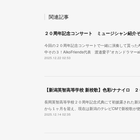
関連記事
２０周年記念コンサート ミュージシャン紹介
今回の２０周年記念コンサートで一緒に演奏して貰ったAik
中その３！AikoFriends代表 渡邉愛子”オカンドラマ
2025.12.22 02:53
【新潟英智高等学校 新校歌】色彩/ナナイロ 
長岡英智高等学校２０周年記念式典にて初披露された新潟
から１ヶ月を迎え、現在は新潟のテレビCMで新校歌が
2025.12.14 02:35