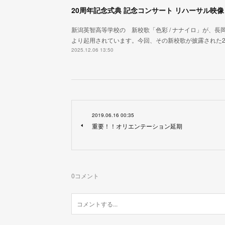
20周年記念式典 記念コンサート リハーサル映像
新潟英智高等学校の 新校歌「色彩 / ナナイロ」が、長岡
より起用されています。今回、その新校歌が披露された2
2025.12.06 13:50
2019.06.16 00:35
重要！！オリエンテーション延期
0
コメント