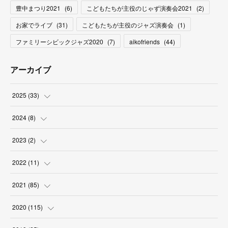
豊中まつり2021
(
6
)
こどもたちが主役のじゃず演奏会2021
(
2
)
お家でライブ
(
31
)
こどもたちが主役のジャズ演奏会
(
1
)
ファミリーシビックジャズ2020
(
7
)
aikofriends
(
44
)
アーカイブ
2025
(
33
)
(
3
)
2024
(
8
)
(
9
)
(
2
)
2023
(
2
)
(
2
)
(
5
)
(
1
)
2022
(
11
)
(
4
)
(
1
)
(
1
)
(
1
)
2021
(
85
)
(
2
)
(
2
)
(
6
)
2020
(
115
)
(
6
)
(
3
)
(
12
)