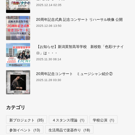
2025.12.14 02:35
20周年記念式典 記念コンサート リハーサル映像 公開
2025.12.06 13:50
【お知らせ】新潟英智高等学校 新校歌「色彩/ナナイ
ロ」は・・・
2025.11.30 08:14
20周年記念コンサート ミュージシャン紹介②
2025.11.28 03:30
カテゴリ
新プロジェクト
(
35
)
４スタンス理論
(
1
)
学校公演
(
1
)
参加イベント
(
13
)
生活用品で楽器作り
(
18
)