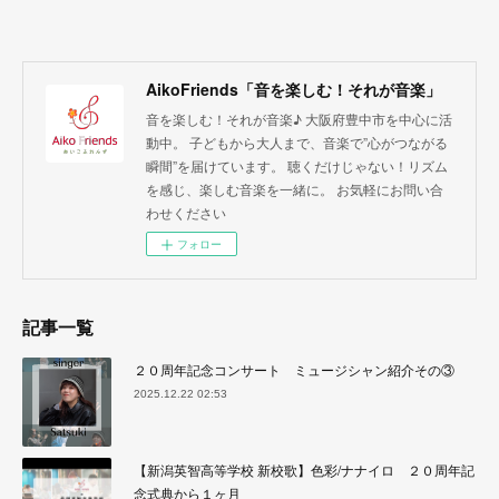
AikoFriends「音を楽しむ！それが音楽」
音を楽しむ！それが音楽♪ 大阪府豊中市を中心に活
動中。 子どもから大人まで、音楽で”心がつながる
瞬間”を届けています。 聴くだけじゃない！リズム
を感じ、楽しむ音楽を一緒に。 お気軽にお問い合
わせください
フォロー
記事一覧
２０周年記念コンサート ミュージシャン紹介その③
2025.12.22 02:53
【新潟英智高等学校 新校歌】色彩/ナナイロ ２０周年記
念式典から１ヶ月