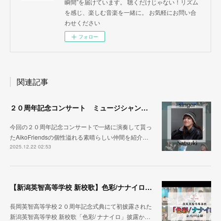
瞬間”を届けています。 聴くだけじゃない！リズム
を感じ、楽しむ音楽を一緒に。 お気軽にお問い合
わせください
フォロー
関連記事
２０周年記念コンサート ミュージシャン紹介その③
今回の２０周年記念コンサートで一緒に演奏して貰っ
たAikoFriendsの個性溢れる素晴らしい仲間を紹介…
2025.12.22 02:53
【新潟英智高等学校 新校歌】色彩/ナナイロ ２０周年記念式典から１ヶ月
長岡英智高等学校２０周年記念式典にて初披露された
新潟英智高等学校 新校歌「色彩/ ナナイロ」披露か…