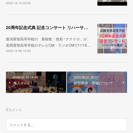
2025.12.14 02:35
20周年記念式典 記念コンサート リハーサル映像 公開
新潟英智高等学校の 新校歌「色彩 / ナナイロ」が、
長岡英智高等学校のテレビCM・ラジオCMで11/16…
2025.12.06 13:50
2020.02.22 14:48
2020.02.21 22:30
搬入その2！
新型肺炎・開催について
0
コメント