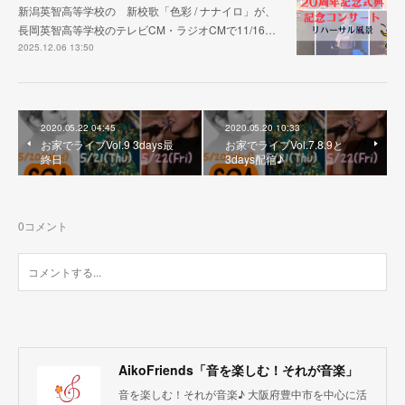
新潟英智高等学校の 新校歌「色彩 / ナナイロ」が、
長岡英智高等学校のテレビCM・ラジオCMで11/16…
2025.12.06 13:50
2020.05.22 04:45
2020.05.20 10:33
お家でライブVol.9 3days最
お家でライブVol.7.8.9と
終日
3days配信♪
0
コメント
AikoFriends「音を楽しむ！それが音楽」
音を楽しむ！それが音楽♪ 大阪府豊中市を中心に活