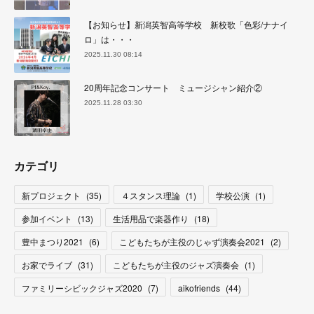
【お知らせ】新潟英智高等学校 新校歌「色彩/ナナイ
ロ」は・・・
2025.11.30 08:14
20周年記念コンサート ミュージシャン紹介②
2025.11.28 03:30
カテゴリ
新プロジェクト
(
35
)
４スタンス理論
(
1
)
学校公演
(
1
)
参加イベント
(
13
)
生活用品で楽器作り
(
18
)
豊中まつり2021
(
6
)
こどもたちが主役のじゃず演奏会2021
(
2
)
お家でライブ
(
31
)
こどもたちが主役のジャズ演奏会
(
1
)
ファミリーシビックジャズ2020
(
7
)
aikofriends
(
44
)