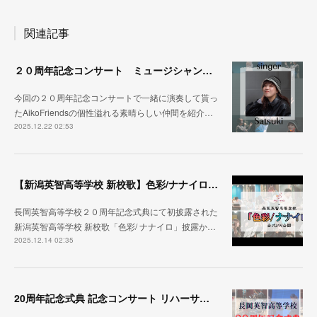
関連記事
２０周年記念コンサート ミュージシャン紹介その③
今回の２０周年記念コンサートで一緒に演奏して貰っ
たAikoFriendsの個性溢れる素晴らしい仲間を紹介…
2025.12.22 02:53
【新潟英智高等学校 新校歌】色彩/ナナイロ ２０周年記念式典から１ヶ月
長岡英智高等学校２０周年記念式典にて初披露された
新潟英智高等学校 新校歌「色彩/ ナナイロ」披露か…
2025.12.14 02:35
20周年記念式典 記念コンサート リハーサル映像 公開