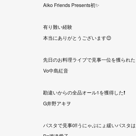
Aiko Friends Presents初✨
有り難い経験
本当にありがとうございます😊
先日のお料理ライブで見事一位を獲られた
Vo中島紅音
勘違いからの全品オール1を獲得した❗️
G井野アキヲ
パスタで見事0‼️うにゃぶにょ緩いパスタは