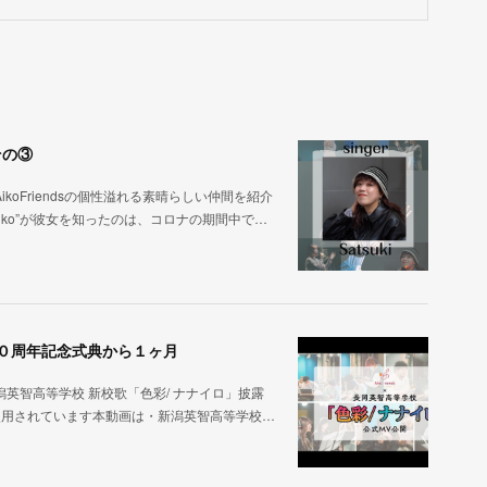
その③
oFriendsの個性溢れる素晴らしい仲間を紹介
ーaiko”が彼女を知ったのは、コロナの期間中で…
２０周年記念式典から１ヶ月
英智高等学校 新校歌「色彩/ ナナイロ」披露
使用されています本動画は・新潟英智高等学校…