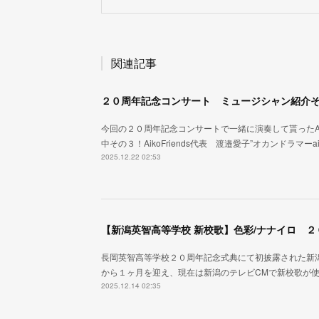
関連記事
２０周年記念コンサート ミュージシャン紹介
今回の２０周年記念コンサートで一緒に演奏して貰ったAik
中その３！AikoFriends代表 渡邉愛子”オカンドラマ
2025.12.22 02:53
【新潟英智高等学校 新校歌】色彩/ナナイロ 
長岡英智高等学校２０周年記念式典にて初披露された新潟
から１ヶ月を迎え、現在は新潟のテレビCMで新校歌が
2025.12.14 02:35