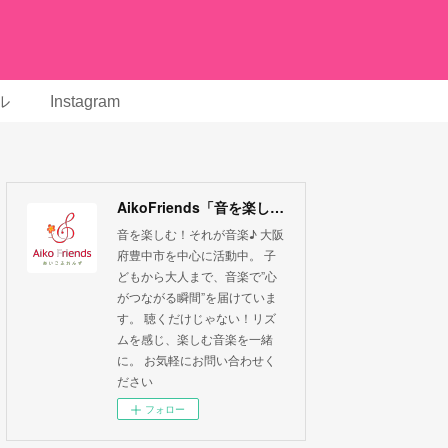
ル
Instagram
AikoFriends「音を楽しむ！それが音楽」
音を楽しむ！それが音楽♪ 大阪
府豊中市を中心に活動中。 子
どもから大人まで、音楽で”心
がつながる瞬間”を届けていま
す。 聴くだけじゃない！リズ
ムを感じ、楽しむ音楽を一緒
に。 お気軽にお問い合わせく
ださい
フォロー