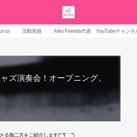
t us
活動実績
Aiko Friends代表 YouTubeチャンネ
ジャズ演奏会！オープニング、
御二方をご紹介します(*´∇｀*)