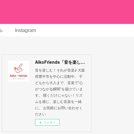
ル
Instagram
AikoFriends「音を楽しむ！それが音楽」
音を楽しむ！それが音楽♪ 大阪
府豊中市を中心に活動中。 子
どもから大人まで、音楽で”心
がつながる瞬間”を届けていま
す。 聴くだけじゃない！リズ
ムを感じ、楽しむ音楽を一緒
に。 お気軽にお問い合わせく
ださい
フォロー