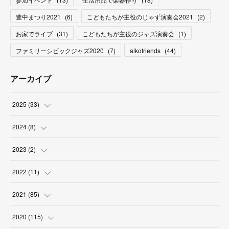
豊中まつり2021
(
6
)
こどもたちが主役のじゃず演奏会2021
(
2
)
お家でライブ
(
31
)
こどもたちが主役のジャズ演奏会
(
1
)
ファミリーシビックジャズ2020
(
7
)
aikofriends
(
44
)
アーカイブ
2025
(
33
)
(
3
)
2024
(
8
)
(
9
)
(
2
)
2023
(
2
)
(
2
)
(
5
)
(
1
)
2022
(
11
)
(
4
)
(
1
)
(
1
)
(
1
)
2021
(
85
)
(
2
)
(
2
)
(
6
)
2020
(
115
)