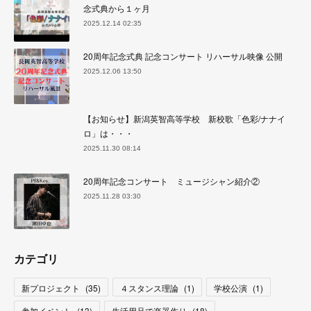
念式典から１ヶ月
2025.12.14 02:35
20周年記念式典 記念コンサート リハーサル映像 公開
2025.12.06 13:50
【お知らせ】新潟英智高等学校 新校歌「色彩/ナナイ
ロ」は・・・
2025.11.30 08:14
20周年記念コンサート ミュージシャン紹介②
2025.11.28 03:30
カテゴリ
新プロジェクト
(
35
)
４スタンス理論
(
1
)
学校公演
(
1
)
参加イベント
(
13
)
生活用品で楽器作り
(
18
)